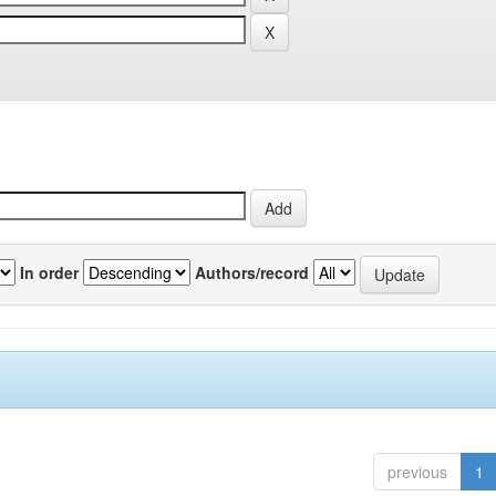
In order
Authors/record
previous
1