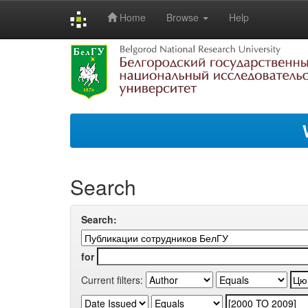
Home
Browse
Help
Skip
navigation
Search
Search:
for
Current filters: