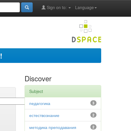
Sign on to:
Language
!
Discover
Subject
педагогика
3
естествознание
2
методика преподавания
2