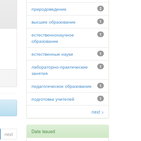
природоведение
2
высшее образование
1
естественнонаучное
1
образование
естественные науки
1
лабораторно-практические
1
занятия
педагогическое образование
1
подготовка учителей
1
next >
Date issued
next