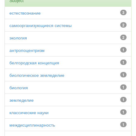
Subject
естествознание
3
самоорганизующиеся системы
2
экология
2
антропоцентризм
1
белгородская концепция
1
биологическое земледелие
1
биология
1
земледелие
1
классические науки
1
междисциплинарность
1