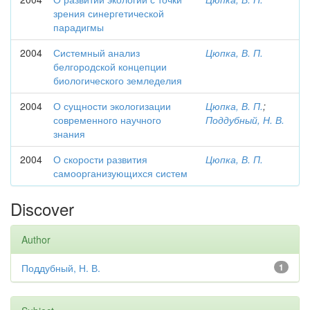
зрения синергетической
парадигмы
2004
Системный анализ
Цюпка, В. П.
белгородской концепции
биологического земледелия
2004
О сущности экологизации
Цюпка, В. П.
;
современного научного
Поддубный, Н. В.
знания
2004
О скорости развития
Цюпка, В. П.
самоорганизующихся систем
Discover
Author
Поддубный, Н. В.
1