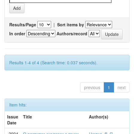
Results/Page
|
Sort items by
In order
Authors/record
Results 1-4 of 4 (Search time: 0.037 seconds).
previous
1
next
Item hits:
Issue
Title
Author(s)
Date
2004
О развитии экологии с точки
Цюпка, В. П.