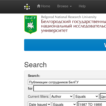
Home
Browse
Help
Skip
navigation
Search
Search:
for
Current filters: