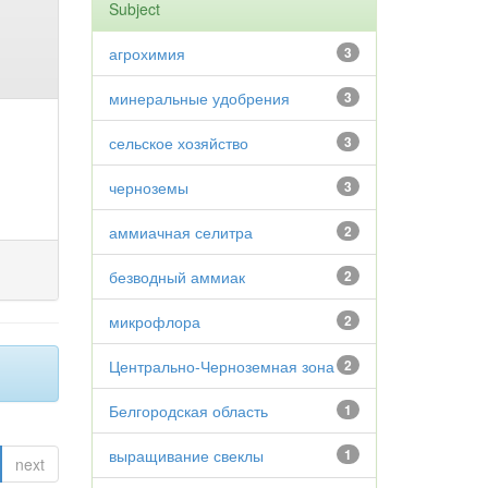
Subject
агрохимия
3
минеральные удобрения
3
сельское хозяйство
3
черноземы
3
аммиачная селитра
2
безводный аммиак
2
микрофлора
2
Центрально-Черноземная зона
2
Белгородская область
1
выращивание свеклы
1
next