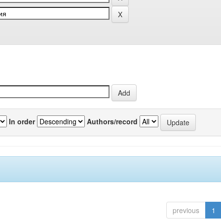
In order
Authors/record
previous
1