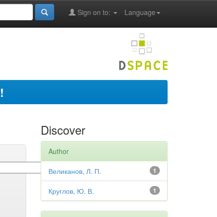
Sign on to:
Language
!
Discover
Author
Великанов, Л. П.
1
Круглов, Ю. В.
1