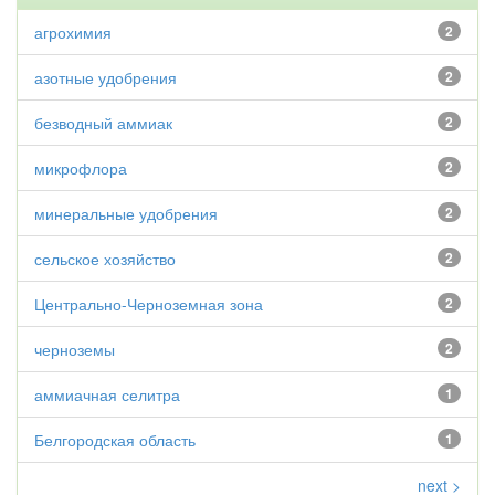
агрохимия
2
азотные удобрения
2
безводный аммиак
2
микрофлора
2
минеральные удобрения
2
сельское хозяйство
2
Центрально-Черноземная зона
2
черноземы
2
аммиачная селитра
1
Белгородская область
1
next >