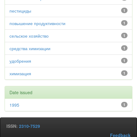
пестициды
1
повышение продуктивности
1
сельское хозяйство
1
средства химизации
1
удобрения
1
химизация
1
Date issued
1995
1
ISSN:
2310-7529
Feedback