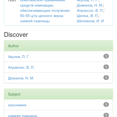
средств химизации,
Доманов, Н. М.
;
обеспечивающее получение
Апраксин, В. П.
;
50-55 ц/га ценного зерна
Цюпка, В. П.
;
озимой пшеницы
Шелганов, И. И.
Discover
Author
Акулов, П. Г.
1
Апраксин, В. П.
1
Доманов, Н. М.
1
Subject
агрохимия
1
озимая пшеница
1