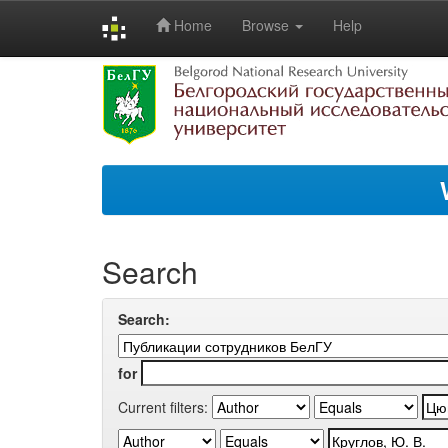
Home
Browse
Help
Skip
navigation
Search
Search:
for
Current filters: