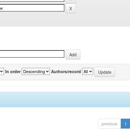
In order
Authors/record
previous
1