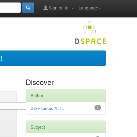
Sign on to:
Language
!
Discover
Author
Великанов, Л. П.
1
Subject