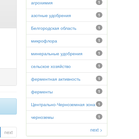
агрохимия
1
азотные удобрения
1
Белгородская область
1
микрофлора
1
минеральные удобрения
1
сельское хозяйство
1
ферментная активность
1
ферменты
1
Центрально-Черноземная зона
1
черноземы
1
next >
next