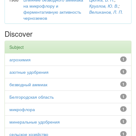
на микрофлору и
Круглов, Ю. В.
;
ферментативную активность
Великанов, Л. П.
черноземов
Discover
Subject
агрохимия
1
азотные удобрения
1
безводный аммиак
1
Белгородская область
1
микрофлора
1
минеральные удобрения
1
сельское хозяйство
1