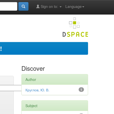
Sign on to:
Language
!
Discover
Author
Круглов, Ю. В.
1
Subject