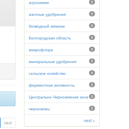
агрохимия
1
азотные удобрения
1
безводный аммиак
1
Белгородская область
1
микрофлора
1
минеральные удобрения
1
сельское хозяйство
1
ферментная активность
1
Центрально-Черноземная зона
1
черноземы
1
next >
next