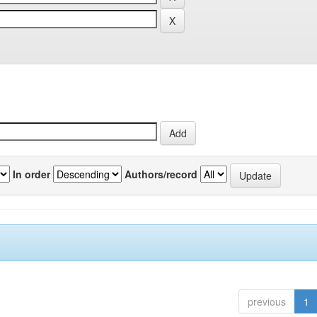
In order
Authors/record
previous
1