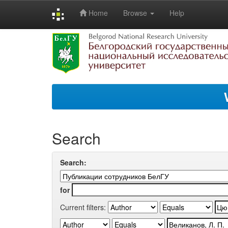
Home
Browse
Help
Skip
navigation
Search
Search:
for
Current filters: