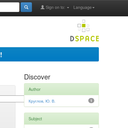
Sign on to:
Language
!
Discover
Author
Круглов, Ю. В.
1
Subject