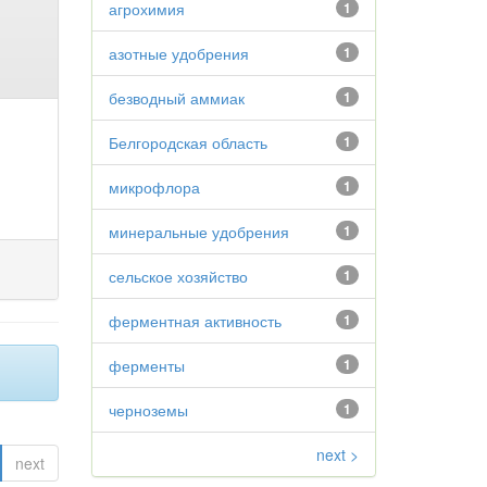
агрохимия
1
азотные удобрения
1
безводный аммиак
1
Белгородская область
1
микрофлора
1
минеральные удобрения
1
сельское хозяйство
1
ферментная активность
1
ферменты
1
черноземы
1
next >
next