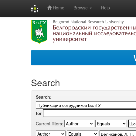
Home
Browse
Help
Skip
navigation
Search
Search:
for
Current filters: