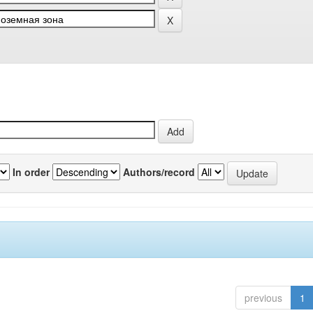
In order
Authors/record
previous
1