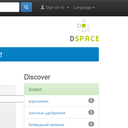
Sign on to:
Language
!
Discover
Subject
агрохимия
1
азотные удобрения
1
безводный аммиак
1