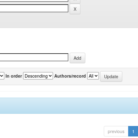
In order
Authors/record
previous
1