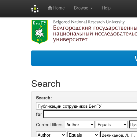
Home
Browse
Help
Skip
navigation
Search
Search:
for
Current filters: