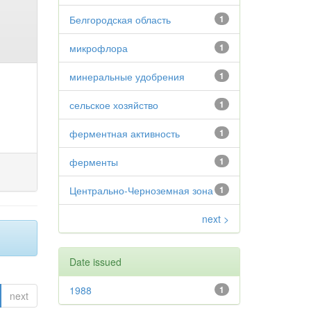
Белгородская область
1
микрофлора
1
минеральные удобрения
1
сельское хозяйство
1
ферментная активность
1
ферменты
1
Центрально-Черноземная зона
1
next >
Date issued
1988
1
next