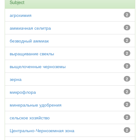
Subject
агрохимия
2
аммиачная селитра
2
безводный аммиак
2
выращивание свеклы
2
выщелоченные черноземы
2
зерна
2
микрофлора
2
минеральные удобрения
2
сельское хозяйство
2
Центрально-Черноземная зона
2