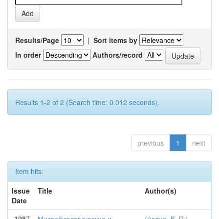
Results/Page
|
Sort items by
In order
Authors/record
Results 1-2 of 2 (Search time: 0.012 seconds).
previous
1
next
Item hits:
Issue
Title
Author(s)
Date
1987
Микробиологические и
Цюпка, В. П.
;