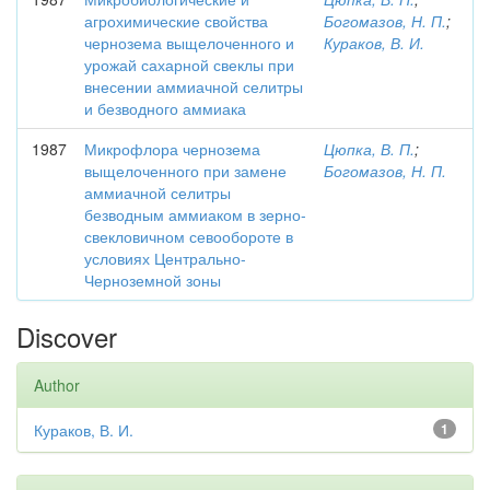
агрохимические свойства
Богомазов, Н. П.
;
чернозема выщелоченного и
Кураков, В. И.
урожай сахарной свеклы при
внесении аммиачной селитры
и безводного аммиака
1987
Микрофлора чернозема
Цюпка, В. П.
;
выщелоченного при замене
Богомазов, Н. П.
аммиачной селитры
безводным аммиаком в зерно-
свекловичном севообороте в
условиях Центрально-
Черноземной зоны
Discover
Author
Кураков, В. И.
1