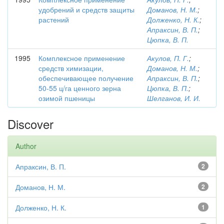
удобрений и средств защиты
Доманов, Н. М.
;
растений
Долженко, Н. К.
;
Апраксин, В. П.
;
Цюпка, В. П.
1995
Комплексное применение
Акулов, П. Г.
;
средств химизации,
Доманов, Н. М.
;
обеспечивающее получение
Апраксин, В. П.
;
50-55 ц/га ценного зерна
Цюпка, В. П.
;
озимой пшеницы
Шелганов, И. И.
Discover
Author
Апраксин, В. П.
2
Доманов, Н. М.
2
Долженко, Н. К.
1