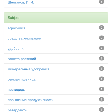
Шелганов, И. И.
1
Subject
агрохимия
2
средства химизации
2
удобрения
2
защита растений
1
минеральные удобрения
1
озимая пшеница
1
пестициды
1
повышение продуктивности
1
ретарданты
1