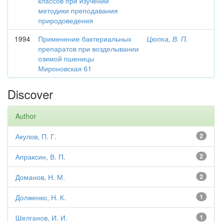
классов при изучении
методики преподавания
природоведения
1994
Применение бактериальных
Цюпка, В. П.
препаратов при возделывании
озимой пшеницы
Мироновская 61
Discover
Author
Акулов, П. Г.
2
Апраксин, В. П.
2
Доманов, Н. М.
2
Долженко, Н. К.
1
Шелганов, И. И.
1