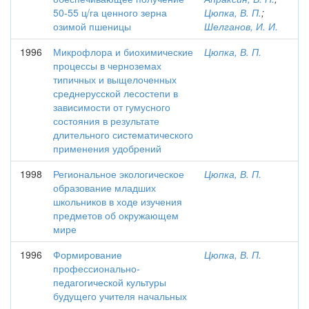
50-55 ц/га ценного зерна
Цюпка, В. П.
;
озимой пшеницы
Шелганов, И. И.
1996
Микрофлора и биохимические
Цюпка, В. П.
процессы в черноземах
типичных и выщелоченных
среднерусской лесостепи в
зависимости от гумусного
состояния в результате
длительного систематического
применения удобрений
1998
Региональное экологическое
Цюпка, В. П.
образование младших
школьников в ходе изучения
предметов об окружающем
мире
1996
Формирование
Цюпка, В. П.
профессионально­
педагогической культуры
будущего учителя начальных