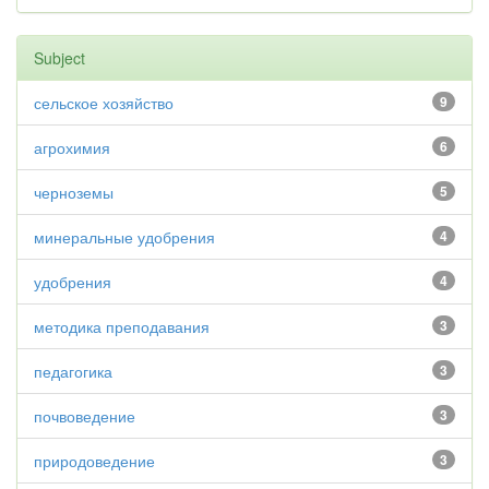
Subject
сельское хозяйство
9
агрохимия
6
черноземы
5
минеральные удобрения
4
удобрения
4
методика преподавания
3
педагогика
3
почвоведение
3
природоведение
3