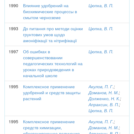
1990
Влияние удобрений на
Цюпка, В. П.
биохимические процессы в
смытом черноземе
1993
До питання про методи оцінки
Цюпка, В. П.
грунтових умов щодо
амоніфікації та нітрифікації
1997
Об ошибках в
Цюпка, В. П.
совершенствовании
педагогических технологий на
уроках природоведения в
начальной школе
1995
Комплексное применение
Акулов, П. Г.
;
удобрений и средств защиты
Доманов, Н. М.
;
растений
Долженко, Н. К.
;
Апраксин, В. П.
;
Цюпка, В. П.
1995
Комплексное применение
Акулов, П. Г.
;
средств химизации,
Доманов, Н. М.
;
обеспечивающее получение
Апраксин, В. П.
;