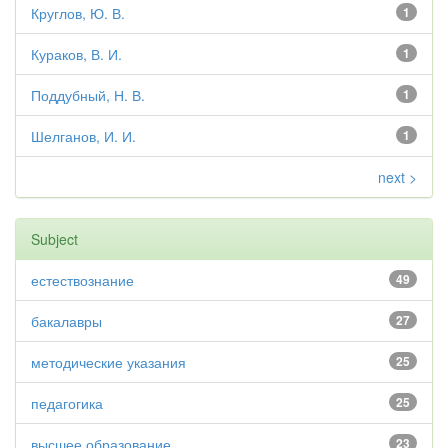
Круглов, Ю. В.
1
Кураков, В. И.
1
Поддубный, Н. В.
1
Шелганов, И. И.
1
next >
Subject
естествознание
49
бакалавры
27
методические указания
25
педагогика
25
высшее образование
23