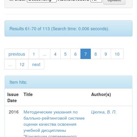
Results 61-70 of 113 (Search time: 0.006 seconds).
previous
1
...
4
5
6
7
8
9
10
...
12
next
Item hits:
Issue
Title
Author(s)
Date
2016
Методические указания по
Цюпка, В. П.
балльно-рейтинговой системе
оценки качества освоения
учебной дисциплины
"Концепции современного