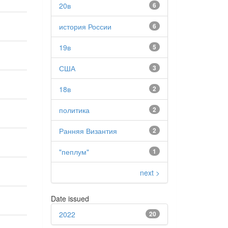
20в
6
история России
6
19в
5
США
3
18в
2
политика
2
Ранняя Византия
2
"пеплум"
1
next >
Date issued
2022
20