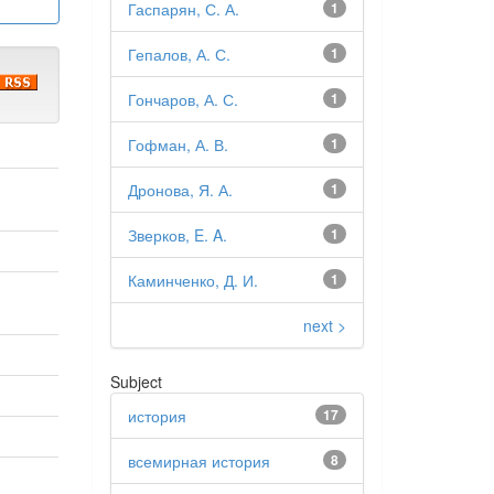
Гаспарян, С. А.
1
Гепалов, А. С.
1
Гончаров, А. С.
1
Гофман, А. В.
1
Дронова, Я. А.
1
Зверков, E. A.
1
Каминченко, Д. И.
1
next >
Subject
история
17
всемирная история
8