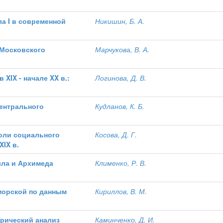
а I в современной
Никишин, Б. А.
 Московского
Марчукова, В. А.
XIX - начале XX в.:
Логинова, Д. В.
ентрального
Кудланов, К. Б.
оли социального
Косова, Д. Г.
XIX в.
лла и Архимеда
Клименко, Р. В.
морской по данным
Кириллов, В. М.
ирический анализ
Каминченко, Д. И.