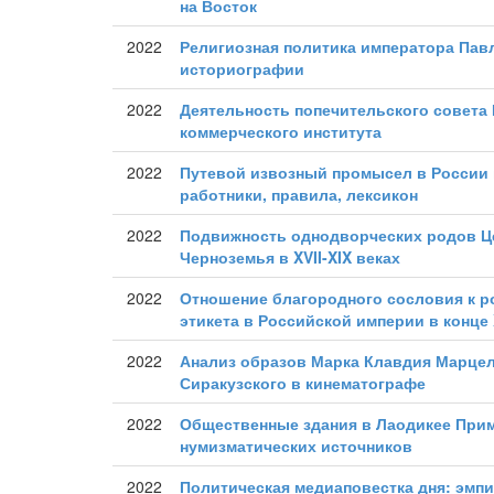
на Восток
2022
Религиозная политика императора Павл
историографии
2022
Деятельность попечительского совета
коммерческого института
2022
Путевой извозный промысел в России в 
работники, правила, лексикон
2022
Подвижность однодворческих родов Ц
Черноземья в XVII-XIX веках
2022
Отношение благородного сословия к р
этикета в Российской империи в конце 
2022
Анализ образов Марка Клавдия Марце
Сиракузского в кинематографе
2022
Общественные здания в Лаодикее При
нумизматических источников
2022
Политическая медиаповестка дня: эмп