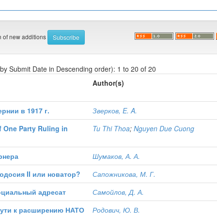
on of new additions
 by Submit Date in Descending order): 1 to 20 of 20
Author(s)
рнии в 1917 г.
Зверков, E. A.
 One Party Ruling in
Tu Thi Thoa
;
Nguyen Due Cuong
рнера
Шумаков, А. А.
одосия II или новатор?
Сапожникова, М. Г.
оциальный адресат
Самойлов, Д. А.
 пути к расширению НАТО
Родович, Ю. В.