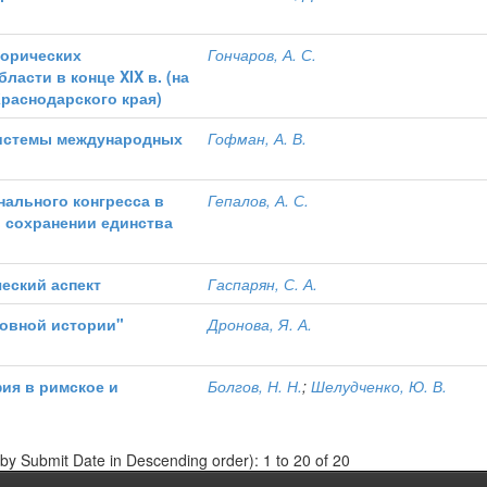
орических
Гончаров, А. С.
ласти в конце XIX в. (на
раснодарского края)
системы международных
Гофман, А. В.
нального конгресса в
Гепалов, А. С.
в сохранении единства
еский аспект
Гаспарян, С. А.
овной истории"
Дронова, Я. А.
ия в римское и
Болгов, Н. Н.
;
Шелудченко, Ю. В.
 by Submit Date in Descending order): 1 to 20 of 20