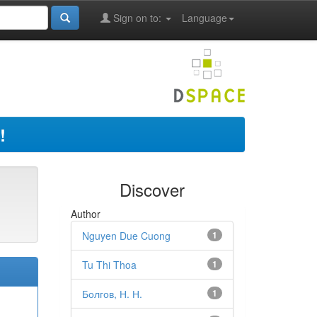
Sign on to:
Language
!
Discover
Author
Nguyen Due Cuong
1
Tu Thi Thoa
1
Болгов, Н. Н.
1