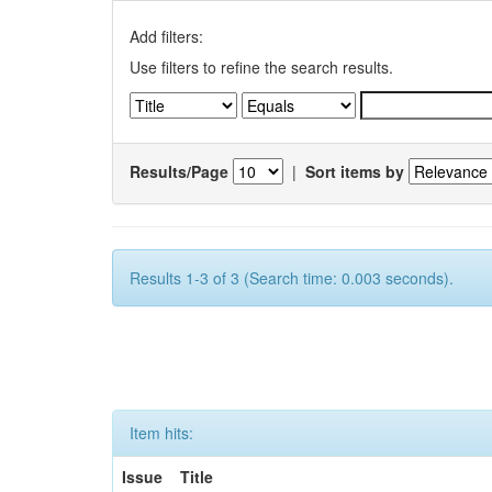
Add filters:
Use filters to refine the search results.
Results/Page
|
Sort items by
Results 1-3 of 3 (Search time: 0.003 seconds).
Item hits:
Issue
Title