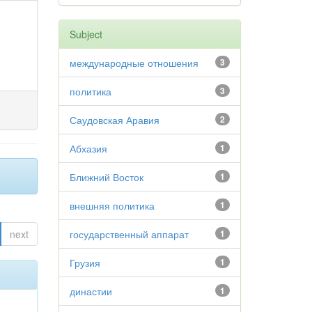
Subject
международные отношения
3
политика
3
Саудовская Аравия
2
Абхазия
1
Ближний Восток
1
внешняя политика
1
next
государственный аппарат
1
Грузия
1
династии
1