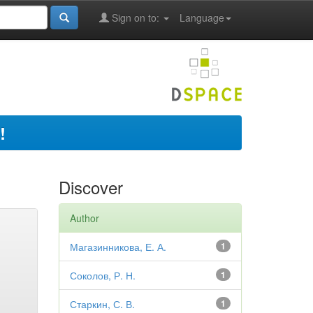
Sign on to:
Language
!
Discover
Author
Магазинникова, Е. А.
1
Соколов, Р. Н.
1
Старкин, С. В.
1