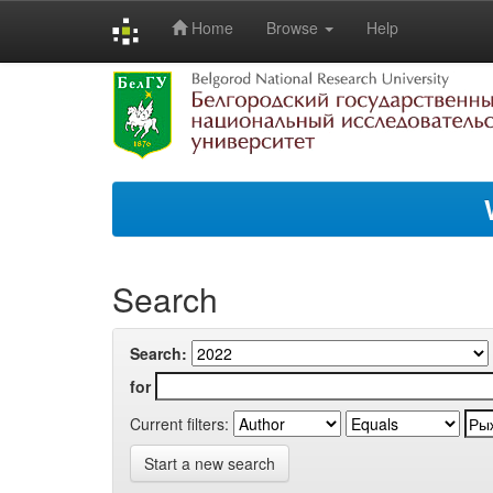
Home
Browse
Help
Skip
navigation
Search
Search:
for
Current filters:
Start a new search