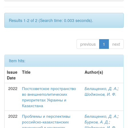
Results 1-2 of 2 (Search time: 0.003 seconds).
previous
1
next
Item hits:
Issue
Title
Author(s)
Date
2022
Постсоветское пространство
Белащенко, Д. А.
;
во внешнеполитических
Шоджонов, И. Ф.
приоритетах Украины и
Казахстана
2022
Проблемы и перспективы
Белащенко, Д. А.
;
российско-казахстанских
Бурков, А. Д.
;
отношений в контексте
Шоджонов, И. Ф.