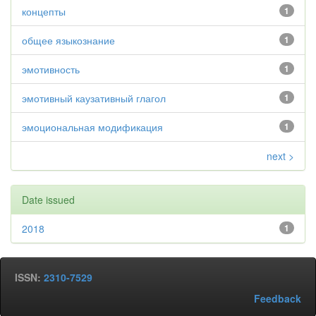
концепты
1
общее языкознание
1
эмотивность
1
эмотивный каузативный глагол
1
эмоциональная модификация
1
next >
Date issued
2018
1
ISSN:
2310-7529
Feedback