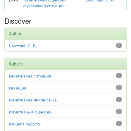
каузативной ситуации
Discover
Author
Шустова, С. В.
1
Subject
каузативная ситуация
1
каузация
1
когнитивная лингвистика
1
когнитивный сценарий
1
концепт радость
1