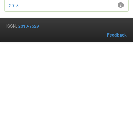
2018
2
ISSN:
2310-7529
Feedback