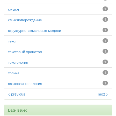
смысл
1
смыслопорождение
1
структурно-смысловые модели
1
текст
1
текстовый хронотоп
1
текстология
1
топика
1
языковая топология
1
< previous
next >
Date issued