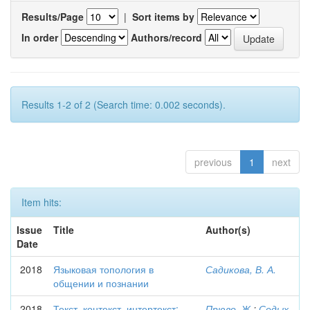
Results/Page
|
Sort items by
In order
Authors/record
Results 1-2 of 2 (Search time: 0.002 seconds).
previous
1
next
Item hits:
Issue
Title
Author(s)
Date
2018
Языковая топология в
Садикова, В. А.
общении и познании
2018
Текст, контекст, интертекст:
Прюво, Ж.
;
Седых,