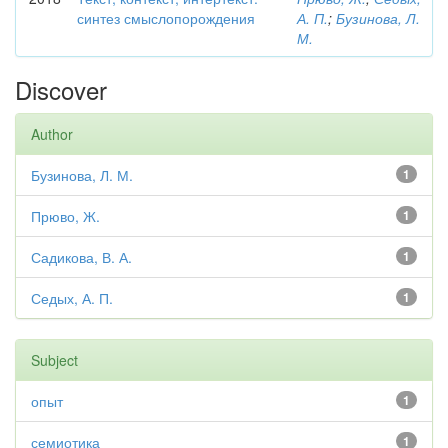
синтез смыслопорождения
А. П.
;
Бузинова, Л.
М.
Discover
Author
Бузинова, Л. М.
1
Прюво, Ж.
1
Садикова, В. А.
1
Седых, А. П.
1
Subject
опыт
1
семиотика
1