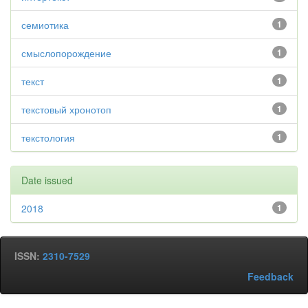
семиотика
1
смыслопорождение
1
текст
1
текстовый хронотоп
1
текстология
1
Date issued
2018
1
ISSN:
2310-7529
Feedback