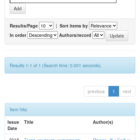
Results/Page
|
Sort items by
In order
Authors/record
Results 1-1 of 1 (Search time: 0.001 seconds).
previous
1
next
Item hits:
Issue
Title
Author(s)
Date
2018
Текст, контекст, интертекст:
Прюво, Ж.
;
Седых,