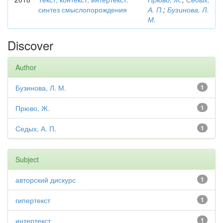
синтез смыслопорождения
А. П.
;
Бузинова, Л.
М.
Discover
Author
Бузинова, Л. М.
1
Прюво, Ж.
1
Седых, А. П.
1
Subject
авторский дискурс
1
гипертекст
1
интертекст
1