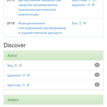
средство формирования
Царенко, Н. М.
прагмалингвистической
компетенции
2018
Функциональная
Бех, Е. Ф.
классификация дисфемизмов
в художественном дискурсе
Discover
Author
Бех, Е. Ф.
1
Царенко, Н. М.
1
Шустова, С. В.
1
Subject