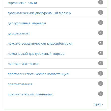
германские языки
1
грамматический дискурсивный маркер
1
дискурсивные маркеры
1
дисфемизмы
1
лексико-семантическая классификация
1
лексический дискурсивный маркер
1
лингвистика текста
1
прагмалингвистическая компетенция
1
прагматизация
1
прагматический потенциал
1
next >