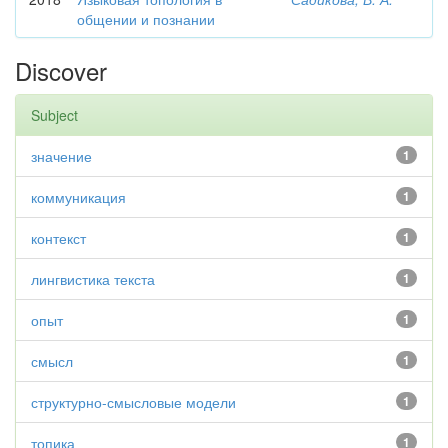
общении и познании
Discover
Subject
значение
1
коммуникация
1
контекст
1
лингвистика текста
1
опыт
1
смысл
1
структурно-смысловые модели
1
топика
1