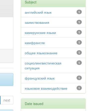
Subject
английский язык
1
заимствования
1
камерунские языки
1
камфрангле
1
общее языкознание
1
социолингвистическая
1
ситуация
французский язык
1
языковое взаимодействие
1
next
Date issued