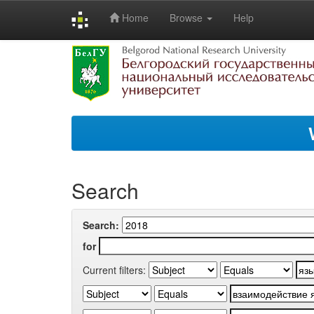
Home
Browse
Help
Skip
navigation
Search
Search:
for
Current filters: