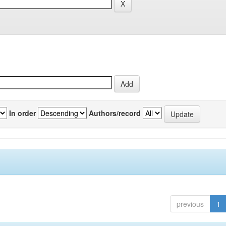
In order
Authors/record
previous
1