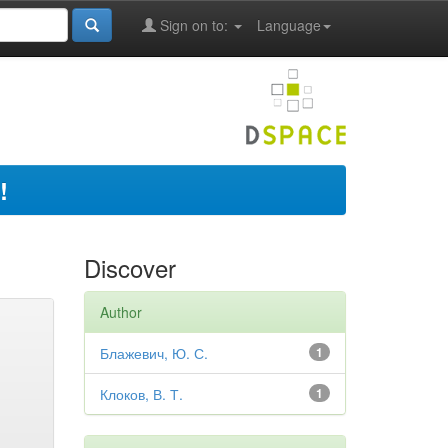
Sign on to:
Language
!
Discover
Author
Блажевич, Ю. С.
1
Клоков, В. Т.
1