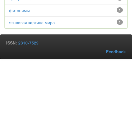
фитонимы
1
языковая картина мира
1
ISSN:
2310-7529
Feedback