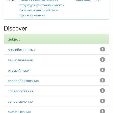
структура фитонимической
лексики в английском и
русском языках
Discover
Subject
английский язык
1
заимствования
1
русский язык
1
словообразование
1
словосложение
1
сопоставление
1
суффиксация
1