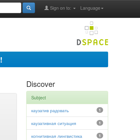
Sign on to:
Language
!
Discover
Subject
каузатив радовать
1
каузативная ситуация
1
когнитивная лингвистика
1