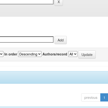
In order
Authors/record
previous
1