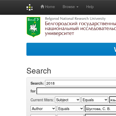
Home
Browse
Help
Skip
navigation
Search
Search:
for
Current filters: