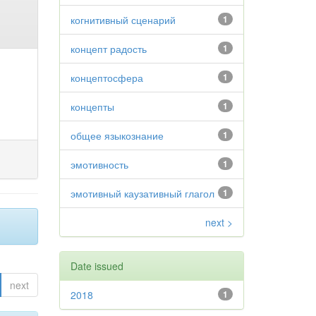
когнитивный сценарий
1
концепт радость
1
концептосфера
1
концепты
1
общее языкознание
1
эмотивность
1
эмотивный каузативный глагол
1
next >
Date issued
next
2018
1