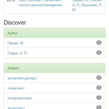
синтез смыслопорождения
А. П.
;
Бузинова, Л.
М.
Discover
Author
Прюво, Ж.
1
Седых, А. П.
1
Subject
авторский дискурс
1
гипертекст
1
интерпретация
1
интертекст
1