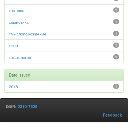
контекст
1
семиотика
1
смыслопорождение
1
текст
1
текстология
1
Date issued
2018
1
ISSN:
2310-7529
Feedback