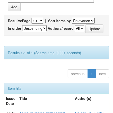
Results/Page
|
Sort items by
In order
Authors/record
Results 1-1 of 1 (Search time: 0.001 seconds).
previous
1
next
Item hits:
Issue
Title
Author(s)
Date
2018
Текст, контекст, интертекст:
Прюво, Ж.
;
Седых,