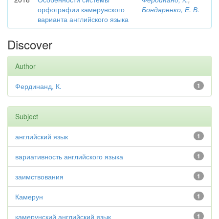
орфографии камерунского
Бондаренко, Е. В.
варианта английского языка
Discover
Author
Фердинанд, К.
1
Subject
английский язык
1
вариативность английского языка
1
заимствования
1
Камерун
1
камерунский английский язык
1