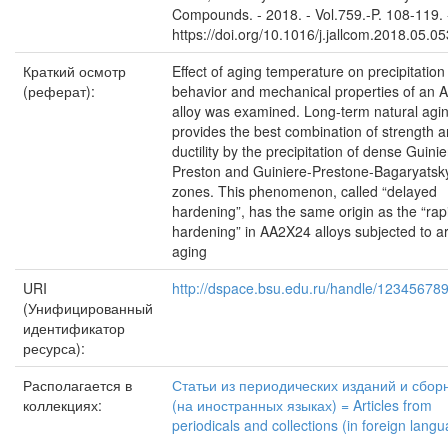
Compounds. - 2018. - Vol.759.-P. 108-119. 
https://doi.org/10.1016/j.jallcom.2018.05.05
Краткий осмотр
Effect of aging temperature on precipitation
(реферат):
behavior and mechanical properties of an
alloy was examined. Long-term natural agi
provides the best combination of strength 
ductility by the precipitation of dense Guinie
Preston and Guiniere-Prestone-Bagaryatsk
zones. This phenomenon, called “delayed
hardening”, has the same origin as the “rap
hardening” in AA2X24 alloys subjected to arti
aging
URI
http://dspace.bsu.edu.ru/handle/12345678
(Унифицированный
идентификатор
ресурса):
Располагается в
Статьи из периодических изданий и сбор
коллекциях:
(на иностранных языках) = Articles from
periodicals and collections (in foreign lang