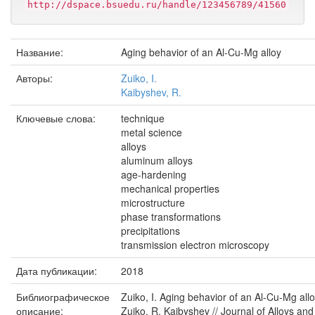
http://dspace.bsuedu.ru/handle/123456789/41560
Название:
Aging behavior of an Al-Cu-Mg alloy
Авторы:
Zuiko, I.
Kaibyshev, R.
Ключевые слова:
technique
metal science
alloys
aluminum alloys
age-hardening
mechanical properties
microstructure
phase transformations
precipitations
transmission electron microscopy
Дата публикации:
2018
Библиографическое
Zuiko, I. Aging behavior of an Al-Cu-Mg alloy
описание:
Zuiko, R. Kaibyshev // Journal of Alloys and