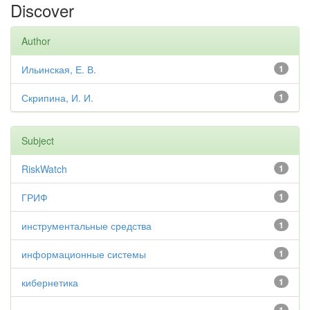
Discover
Author
Ильинская, Е. В.
1
Скрипина, И. И.
1
Subject
RiskWatch
1
ГРИФ
1
инструментальные средства
1
информационные системы
1
кибернетика
1