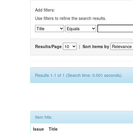
Add filters:
Use filters to refine the search results.
Results/Page
|
Sort items by
Results 1-1 of 1 (Search time: 0.001 seconds).
Item hits:
Issue
Title