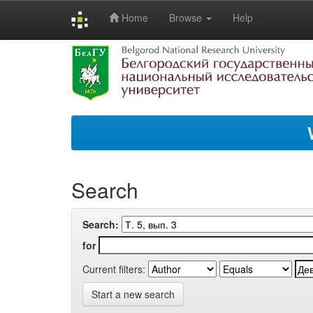
Home
Browse
Help
Skip
navigation
Search
Search:
for
Current filters:
Start a new search