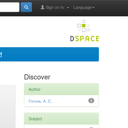
Sign on to:
Language
!
Discover
Author
Гоголь, А. С.
1
Subject