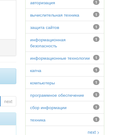
авторизация
1
вычислительная техника
1
защита сайтов
1
информационная
1
безопасность
информационные технологии
1
капча
1
компьютеры
1
программное обеспечение
1
next
сбор информации
1
техника
1
next >