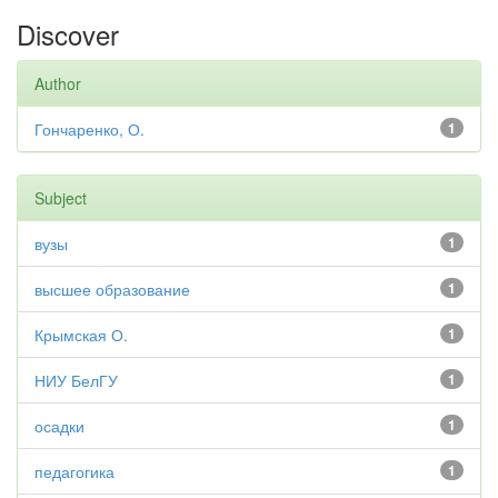
Discover
Author
Гончаренко, О.
1
Subject
вузы
1
высшее образование
1
Крымская О.
1
НИУ БелГУ
1
осадки
1
педагогика
1