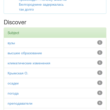
Белгородчине задержалась
так долго
Discover
Subject
вузы
1
высшее образование
1
климатические изменения
1
Крымская О.
1
осадки
1
погода
1
преподаватели
1