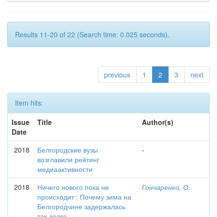
Results 11-20 of 22 (Search time: 0.025 seconds).
previous
1
2
3
next
Item hits:
Issue
Title
Author(s)
Date
2018
Белгородские вузы
-
возглавили рейтинг
медиаактивности
2018
Ничего нового пока не
Гончаренко, О.
происходит : Почему зима на
Белгородчине задержалась
так долго