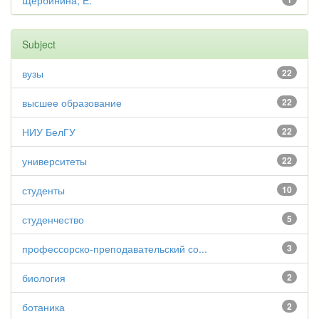
Щербинина, Е.
Subject
вузы
22
высшее образование
22
НИУ БелГУ
22
университеты
22
студенты
10
студенчество
5
профессорско-преподавательский со...
3
биология
2
ботаника
2