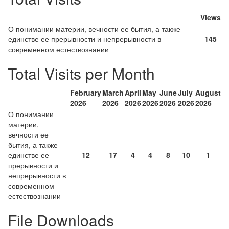
Views
О понимании материи, вечности ее бытия, а также
единстве ее прерывности и непрерывности в
145
современном естествознании
Total Visits per Month
February
March
April
May
June
July
August
2026
2026
2026
2026
2026
2026
2026
О понимании
материи,
вечности ее
бытия, а также
единстве ее
12
17
4
4
8
10
1
прерывности и
непрерывности в
современном
естествознании
File Downloads