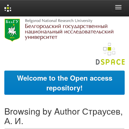
Skip
navigation
Welcome to the Open access
repository!
Browsing by Author Страусев,
А. И.