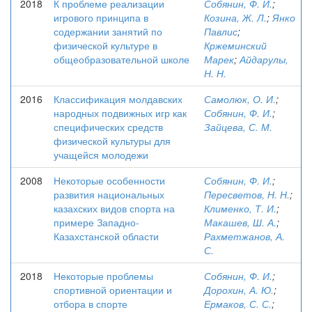
2018
К проблеме реализации
Собянин, Ф. И.
;
игрового принципа в
Козина, Ж. Л.
;
Янко
содержании занятий по
Павлис
;
физической культуре в
Кржеминский
общеобразовательной школе
Марек
;
Айдарулы,
Н. Н.
2016
Классификация молдавских
Самолюк, О. И.
;
народных подвижных игр как
Собянин, Ф. И.
;
специфических средств
Зайцева, С. М.
физической культуры для
учащейся молодежи
2008
Некоторые особенности
Собянин, Ф. И.
;
развития национальных
Пересветов, Н. Н.
;
казахских видов спорта на
Клименко, Т. И.
;
примере Западно-
Макашев, Ш. А.
;
Казахстанской области
Рахметжанов, А.
С.
2018
Некоторые проблемы
Собянин, Ф. И.
;
спортивной ориентации и
Дорохин, А. Ю.
;
отбора в спорте
Ермаков, С. С.
;