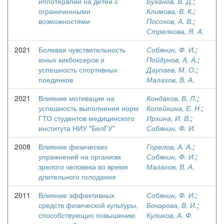
иппотерапии на детей с
Буханов, В. Д.
;
ограниченными
Климова, В. К.
;
возможностями
Посохов, А. В.
;
Стрелкова, Я. А.
2021
Болевая чувствительность
Собянин, Ф. И.
;
юных кикбоксеров и
Пойдунов, А. А.
;
успешность спортивных
Даупаев, М. О.
;
поединков
Малахов, В. А.
2021
Влияние мотивации на
Кондаков, В. Л.
;
успешность выполнения норм
Копейкина, Е. Н.
;
ГТО студентов медицинского
Ирхина, И. В.
;
института НИУ "БелГУ"
Собянин, Ф. И.
2008
Влияние физических
Горелов, А. А.
;
упражнений на организм
Собянин, Ф. И.
;
зрелого человека во время
Малахов, В. А.
длительного голодания
2011
Влияние эффективных
Собянин, Ф. И.
;
средств физической культуры,
Бочарова, В. И.
;
способствующих повышению
Куликов, А. Ф.