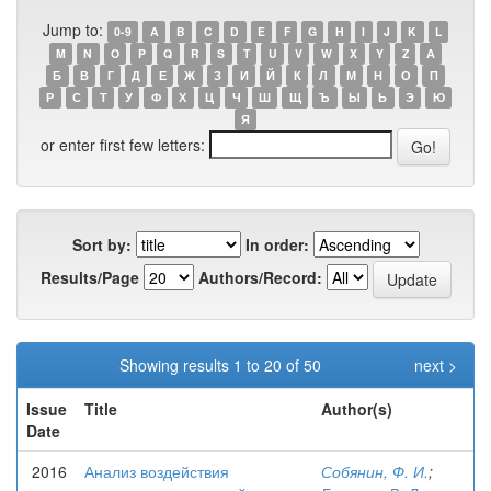
Jump to:
0-9
A
B
C
D
E
F
G
H
I
J
K
L
M
N
O
P
Q
R
S
T
U
V
W
X
Y
Z
А
Б
В
Г
Д
Е
Ж
З
И
Й
К
Л
М
Н
О
П
Р
С
Т
У
Ф
Х
Ц
Ч
Ш
Щ
Ъ
Ы
Ь
Э
Ю
Я
or enter first few letters:
Sort by:
In order:
Results/Page
Authors/Record:
Showing results 1 to 20 of 50
next >
Issue
Title
Author(s)
Date
2016
Анализ воздействия
Собянин, Ф. И.
;