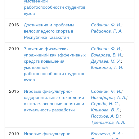
умственной
работоспособности студентов
вузов
2016
Достижения и проблемы
Собянин, Ф. И.
;
велосипедного спорта в
Радионов, Р. А.
Республике Казахстан
2010
Значение физических
Собянин, Ф. И.
;
упражнений как эффективных
Бочарова, В. И.
;
средств повышения
Даупаев, М. У.
;
умственной
Клименко, Т. И.
работоспособности студентов
вузов
2015
Игровые физкультурно-
Собянин, Ф. И.
;
оздоровительные технологии
Никифоров, А. А.
;
в школе: основные понятия и
Середа, Н. С.
;
актуальность разработки
Климова, В. К.
;
Посохов, А. В.
;
Третьяков, А. А.
2019
Игровые физкультурно-
Богачева, Е. А.
;