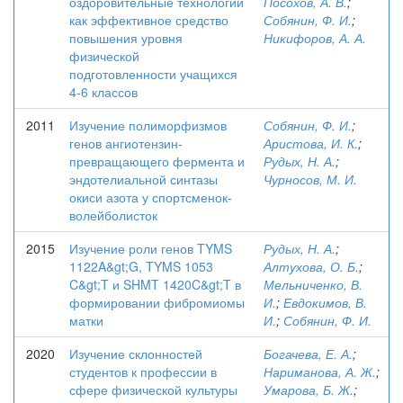
оздоровительные технологии
Посохов, А. В.
;
как эффективное средство
Собянин, Ф. И.
;
повышения уровня
Никифоров, А. А.
физической
подготовленности учащихся
4-6 классов
2011
Изучение полиморфизмов
Собянин, Ф. И.
;
генов ангиотензин-
Аристова, И. К.
;
превращающего фермента и
Рудых, Н. А.
;
эндотелиальной синтазы
Чурносов, М. И.
окиси азота у спортсменок-
волейболисток
2015
Изучение роли генов TYMS
Рудых, Н. А.
;
1122A&gt;G, TYMS 1053
Алтухова, О. Б.
;
C&gt;T и SHMT 1420C&gt;T в
Мельниченко, В.
формировании фибромиомы
И.
;
Евдокимов, В.
матки
И.
;
Собянин, Ф. И.
2020
Изучение склонностей
Богачева, Е. А.
;
студентов к профессии в
Нариманова, А. Ж.
;
сфере физической культуры
Умарова, Б. Ж.
;