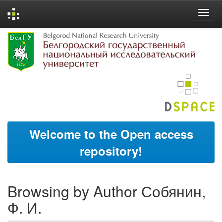
Skip
navigation
Welcome to the Open access
repository!
Browsing by Author Собянин,
Ф. И.