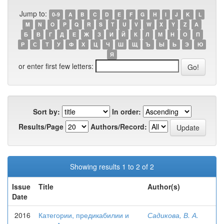
Jump to:
0-9
A
B
C
D
E
F
G
H
I
J
K
L
M
N
O
P
Q
R
S
T
U
V
W
X
Y
Z
А
Б
В
Г
Д
Е
Ж
З
И
Й
К
Л
М
Н
О
П
Р
С
Т
У
Ф
Х
Ц
Ч
Ш
Щ
Ъ
Ы
Ь
Э
Ю
Я
or enter first few letters:
Sort by:
In order:
Results/Page
Authors/Record:
Showing results 1 to 2 of 2
Issue
Title
Author(s)
Date
2016
Категории, предикабилии и
Садикова, В. А.