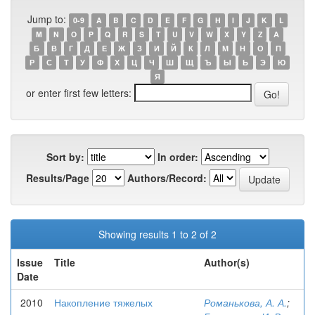
Jump to:
0-9
A
B
C
D
E
F
G
H
I
J
K
L
M
N
O
P
Q
R
S
T
U
V
W
X
Y
Z
А
Б
В
Г
Д
Е
Ж
З
И
Й
К
Л
М
Н
О
П
Р
С
Т
У
Ф
Х
Ц
Ч
Ш
Щ
Ъ
Ы
Ь
Э
Ю
Я
or enter first few letters:
Sort by:
In order:
Results/Page
Authors/Record:
Showing results 1 to 2 of 2
Issue
Title
Author(s)
Date
2010
Накопление тяжелых
Романькова, А. А.
;