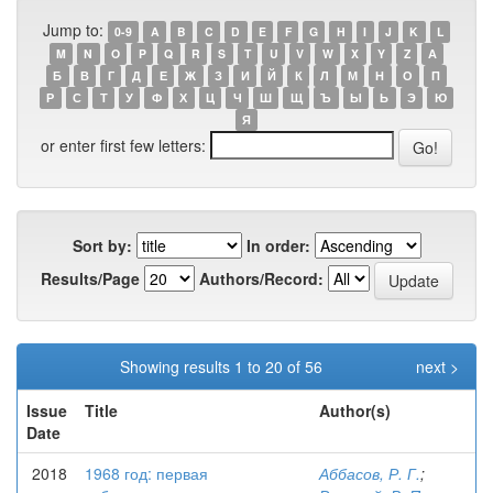
Jump to:
0-9
A
B
C
D
E
F
G
H
I
J
K
L
M
N
O
P
Q
R
S
T
U
V
W
X
Y
Z
А
Б
В
Г
Д
Е
Ж
З
И
Й
К
Л
М
Н
О
П
Р
С
Т
У
Ф
Х
Ц
Ч
Ш
Щ
Ъ
Ы
Ь
Э
Ю
Я
or enter first few letters:
Sort by:
In order:
Results/Page
Authors/Record:
Showing results 1 to 20 of 56
next >
Issue
Title
Author(s)
Date
2018
1968 год: первая
Аббасов, Р. Г.
;