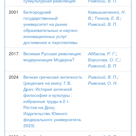
субкультурная революция
Римский, В. П.
2001
Белгородский
Камышанченко, Н.
государственный
В.
;
Тонков, Е. В.
;
университет на рынке
Римский, В. П.
образовательных и научно-
инновационных услуг:
достижения и перспективы
2017
Великая Русская революция:
Аббасов, Р. Г.
;
модернизация Модерна?
Борисова, О. С.
;
Римский, В. П.
2024
Вечная греческая античность
Римский, В. П.
;
(рецензия на книгу: Г.В.
Римская, О. Н.
Драч. История античной
философии и культуры :
избранные труды в 2 т.
Ростов-на-Дону,
Издательство Южного
федерального университета.
2023)