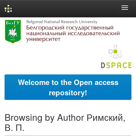
Skip
navigation
Welcome to the Open access
repository!
Browsing by Author Римский,
В. П.