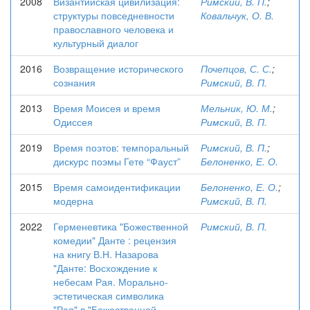
2008
Византийская цивилизация:
Римский, В. П.
;
структуры повседневности
Ковальчук, О. В.
православного человека и
культурный диалог
2016
Возвращение исторического
Почепцов, С. С.
;
сознания
Римский, В. П.
2013
Время Моисея и время
Мельник, Ю. М.
;
Одиссея
Римский, В. П.
2019
Время поэтов: темпоральный
Римский, В. П.
;
дискурс поэмы Гете “Фауст”
Белоненко, Е. О.
2015
Время самоидентификации
Белоненко, Е. О.
;
модерна
Римский, В. П.
2022
Герменевтика "Божественной
Римский, В. П.
комедии" Данте : рецензия
на книгу В.Н. Назарова
"Данте: Восхождение к
небесам Рая. Морально-
эстетическая символика
"Рая" в "Божественной