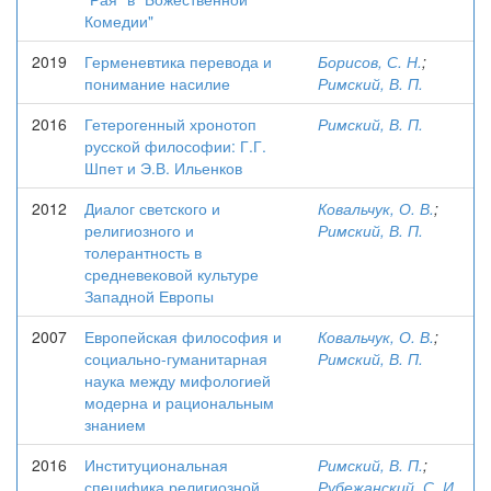
Комедии"
2019
Герменевтика перевода и
Борисов, С. Н.
;
понимание насилие
Римский, В. П.
2016
Гетерогенный хронотоп
Римский, В. П.
русской философии: Г.Г.
Шпет и Э.В. Ильенков
2012
Диалог светского и
Ковальчук, О. В.
;
религиозного и
Римский, В. П.
толерантность в
средневековой культуре
Западной Европы
2007
Европейская философия и
Ковальчук, О. В.
;
социально-гуманитарная
Римский, В. П.
наука между мифологией
модерна и рациональным
знанием
2016
Институциональная
Римский, В. П.
;
специфика религиозной
Рубежанский, С. И.