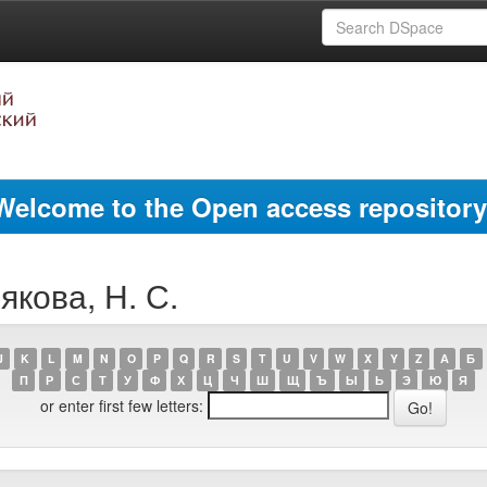
Welcome to the Open access repository
якова, Н. С.
J
K
L
M
N
O
P
Q
R
S
T
U
V
W
X
Y
Z
А
Б
П
Р
С
Т
У
Ф
Х
Ц
Ч
Ш
Щ
Ъ
Ы
Ь
Э
Ю
Я
or enter first few letters: