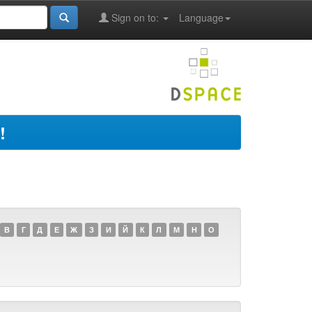
Sign on to:
Language
!
В
Г
Д
Е
Ж
З
И
Й
К
Л
М
Н
О