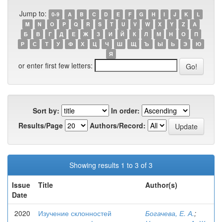
Jump to:
0-9
A
B
C
D
E
F
G
H
I
J
K
L
M
N
O
P
Q
R
S
T
U
V
W
X
Y
Z
А
Б
В
Г
Д
Е
Ж
З
И
Й
К
Л
М
Н
О
П
Р
С
Т
У
Ф
Х
Ц
Ч
Ш
Щ
Ъ
Ы
Ь
Э
Ю
Я
or enter first few letters:
Sort by:
In order:
Results/Page
Authors/Record:
Showing results 1 to 3 of 3
Issue
Title
Author(s)
Date
2020
Изучение склонностей
Богачева, Е. А.
;