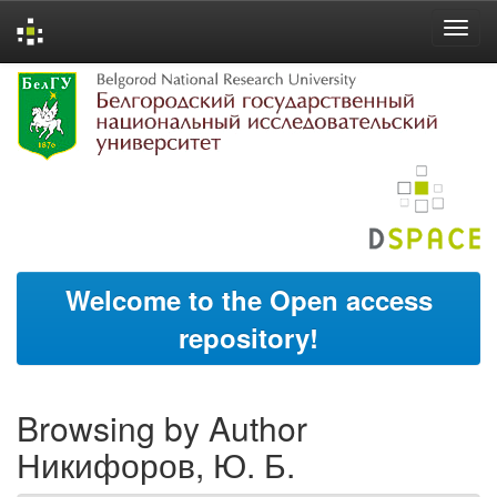
Skip
navigation
Welcome to the Open access
repository!
Browsing by Author
Никифоров, Ю. Б.