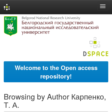
Skip
navigation
Welcome to the Open access
repository!
Browsing by Author Карпенко,
Т. А.