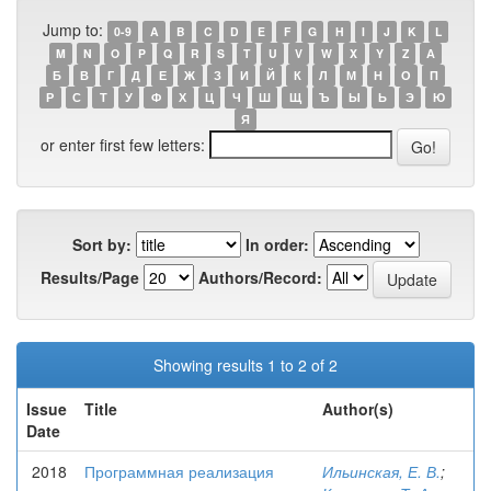
Jump to:
0-9
A
B
C
D
E
F
G
H
I
J
K
L
M
N
O
P
Q
R
S
T
U
V
W
X
Y
Z
А
Б
В
Г
Д
Е
Ж
З
И
Й
К
Л
М
Н
О
П
Р
С
Т
У
Ф
Х
Ц
Ч
Ш
Щ
Ъ
Ы
Ь
Э
Ю
Я
or enter first few letters:
Sort by:
In order:
Results/Page
Authors/Record:
Showing results 1 to 2 of 2
Issue
Title
Author(s)
Date
2018
Программная реализация
Ильинская, Е. В.
;