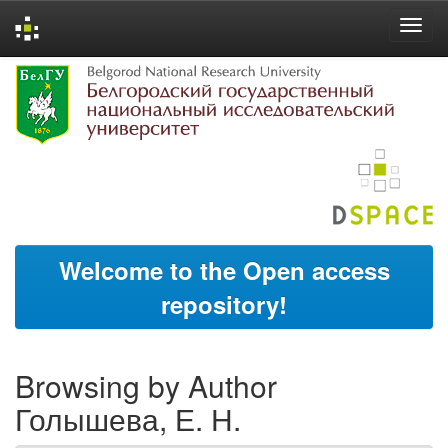
Skip
navigation
Welcome to the Open access
repository!
Browsing by Author
Голышева, Е. Н.