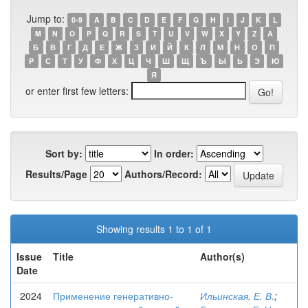
Jump to:
0-9
A
B
C
D
E
F
G
H
I
J
K
L
M
N
O
P
Q
R
S
T
U
V
W
X
Y
Z
А
Б
В
Г
Д
Е
Ж
З
И
Й
К
Л
М
Н
О
П
Р
С
Т
У
Ф
Х
Ц
Ч
Ш
Щ
Ъ
Ы
Ь
Э
Ю
Я
or enter first few letters:
Sort by:
In order:
Results/Page
Authors/Record:
Showing results 1 to 1 of 1
Issue
Title
Author(s)
Date
2024
Применение генеративно-
Ильинская, Е. В.
;