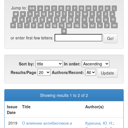
Jump to:
0-9
A
B
C
D
E
F
G
H
I
J
K
L
M
N
O
P
Q
R
S
T
U
V
W
X
Y
Z
А
Б
В
Г
Д
Е
Ж
З
И
Й
К
Л
М
Н
О
П
Р
С
Т
У
Ф
Х
Ц
Ч
Ш
Щ
Ъ
Ы
Ь
Э
Ю
Я
or enter first few letters:
Sort by:
In order:
Results/Page
Authors/Record:
Showing results 1 to 2 of 2
Issue
Title
Author(s)
Date
2019
О влиянии антибиотиков и
Куркина, Ю. Н.
;