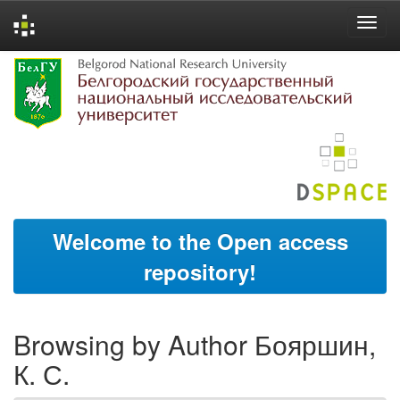
Skip
navigation
Welcome to the Open access
repository!
Browsing by Author Бояршин,
К. С.