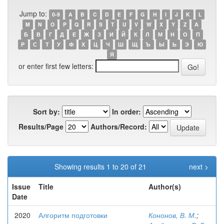
Jump to:
0-9
A
B
C
D
E
F
G
H
I
J
K
L
M
N
O
P
Q
R
S
T
U
V
W
X
Y
Z
А
Б
В
Г
Д
Е
Ж
З
И
Й
К
Л
М
Н
О
П
Р
С
Т
У
Ф
Х
Ц
Ч
Ш
Щ
Ъ
Ы
Ь
Э
Ю
Я
or enter first few letters:
Sort by:
In order:
Results/Page
Authors/Record:
Showing results 1 to 20 of 21
next >
Issue
Title
Author(s)
Date
2020
Алгоритм подготовки
Кононов, В. М.
;