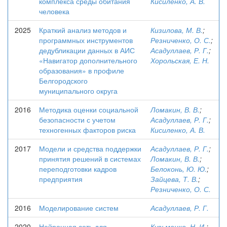
комплекса среды обитания
Кисиленко, А. В.
человека
2025
Краткий анализ методов и
Кизилова, М. В.
;
программных инструментов
Резниченко, О. С.
;
дедубликации данных в АИС
Асадуллаев, Р. Г.
;
«Навигатор дополнительного
Хорольская, Е. Н.
образования» в профиле
Белгородского
муниципального округа
2016
Методика оценки социальной
Ломакин, В. В.
;
безопасности с учетом
Асадуллаев, Р. Г.
;
техногенных факторов риска
Кисиленко, А. В.
2017
Модели и средства поддержки
Асадуллаев, Р. Г.
;
принятия решений в системах
Ломакин, В. В.
;
переподготовки кадров
Белоконь, Ю. Ю.
;
предприятия
Зайцева, Т. В.
;
Резниченко, О. С.
2016
Моделирование систем
Асадуллаев, Р. Г.
2020
Нейронная сеть для
Кузьменко, Н. И.
;