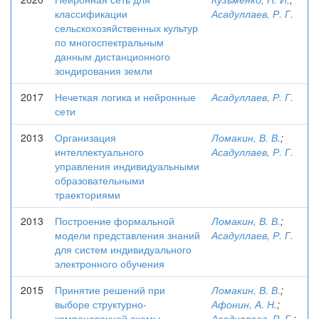
классификации
Асадуллаев, Р. Г.
сельскохозяйственных культур
по многоспектральным
данным дистанционного
зондирования земли
2017
Нечеткая логика и нейронные
Асадуллаев, Р. Г.
сети
2013
Организация
Ломакин, В. В.
;
интеллектуального
Асадуллаев, Р. Г.
управления индивидуальными
образовательными
траекториями
2013
Построение формальной
Ломакин, В. В.
;
модели представления знаний
Асадуллаев, Р. Г.
для систем индивидуального
электронного обучения
2015
Принятие решений при
Ломакин, В. В.
;
выборе структурно-
Афонин, А. Н.
;
компоновочной схемы
Асадуллаев, Р. Г.
;