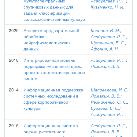
мультиспектральных
Асадуллаев, Р. Г.
;
спутниковых данных для
Кузьменко, Н. И.
задачи классификации
сельскохозяйственных культур
2020
Алгоритм предварительной
Кононов, В. М.
;
обработки
Асадуллаев, Р. Г.
;
нейрофизиологических
Щетинина, Е. С.
;
данных
Афонин, А. Н.
2018
Интегрированная модель
Асадуллаев, Р. Г.
;
поддержки жизненного цикла
Ломакин, В. В.
проектов автоматизированных
систем
2014
Информационная поддержка
Шаповалова, И. С.
;
системных исследований в
Ломакин, В. В.
;
сфере корпоративной
Резниченко, О. С.
;
культуры
Бугаева, Е. С.
;
Асадуллаев, Р. Г.
2015
Информационная система
Асадуллаев, Р. Г.
;
оценки рискогенного
Ломакин, В. В.
;