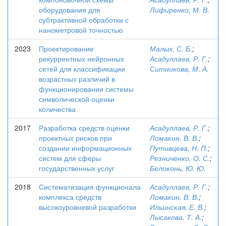
оборудования для
Лифиренко, М. В.
субтрактивной обработки с
нанометровой точностью
2023
Проектирование
Малых, С. Б.
;
рекуррентных нейронных
Асадуллаев, Р. Г.
;
сетей для классификации
Ситникова, М. А.
возрастных различий в
функционировании системы
символической оценки
количества
2017
Разработка средств оценки
Асадуллаев, Р. Г.
;
проектных рисков при
Ломакин, В. В.
;
создании информационных
Путивцева, Н. П.
;
систем для сферы
Резниченко, О. С.
;
государственных услуг
Белоконь, Ю. Ю.
2018
Систематизация функционала
Асадуллаев, Р. Г.
;
комплекса средств
Ломакин, В. В.
;
высокоуровневой разработки
Ильинская, Е. В.
;
Лысакова, Т. А.
;