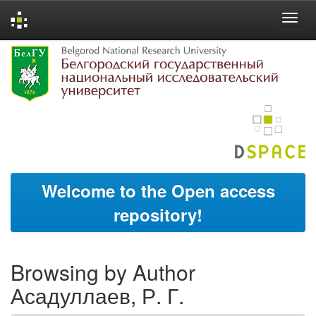
Skip
navigation
Welcome to the Open access
repository!
Browsing by Author
Асадуллаев, Р. Г.