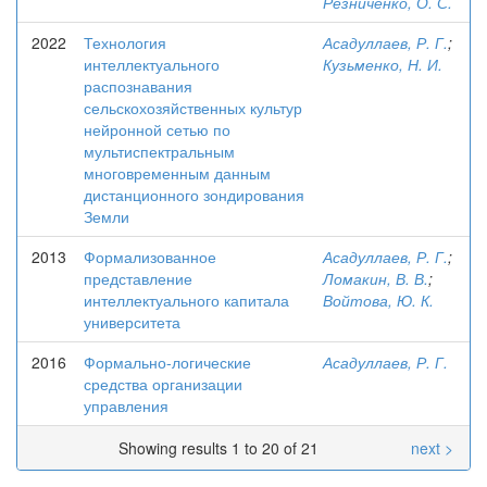
Резниченко, О. С.
2022
Технология
Асадуллаев, Р. Г.
;
интеллектуального
Кузьменко, Н. И.
распознавания
сельскохозяйственных культур
нейронной сетью по
мультиспектральным
многовременным данным
дистанционного зондирования
Земли
2013
Формализованное
Асадуллаев, Р. Г.
;
представление
Ломакин, В. В.
;
интеллектуального капитала
Войтова, Ю. К.
университета
2016
Формально-логические
Асадуллаев, Р. Г.
средства организации
управления
Showing results 1 to 20 of 21
next >