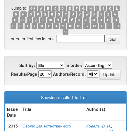
Jump to:
0-9
A
B
C
D
E
F
G
H
I
J
K
L
M
N
O
P
Q
R
S
T
U
V
W
X
Y
Z
А
Б
В
Г
Д
Е
Ж
З
И
Й
К
Л
М
Н
О
П
Р
С
Т
У
Ф
Х
Ц
Ч
Ш
Щ
Ъ
Ы
Ь
Э
Ю
Я
or enter first few letters:
Sort by:
In order:
Results/Page
Authors/Record:
Showing results 1 to 1 of 1
Issue
Title
Author(s)
Date
2015
Эволюция естественного
Коваль, В. И.
;