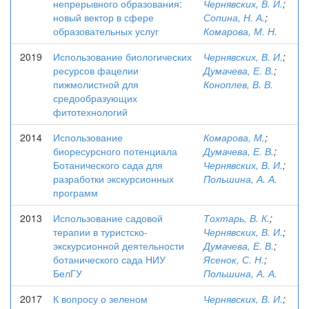
непрерывного образования:
Чернявских, В. И.
;
новый вектор в сфере
Сопина, Н. А.
;
образовательных услуг
Комарова, М. Н.
2019
Использование биологических
Чернявских, В. И.
;
ресурсов фацелии
Думачева, Е. В.
;
пижмолистной для
Коноплев, В. В.
средообразующих
фитотехнологий
2014
Использование
Комарова, М.
;
биоресурсного потенциала
Думачева, Е. В.
;
Ботанического сада для
Чернявских, В. И.
;
разработки экскурсионных
Польшина, А. А.
программ
2013
Использование садовой
Тохтарь, В. К.
;
терапии в туристско-
Чернявских, В. И.
;
экскурсионной деятельности
Думачева, Е. В.
;
ботанического сада НИУ
Ясенок, С. Н.
;
БелГУ
Польшина, А. А.
2017
К вопросу о зеленом
Чернявских, В. И.
;