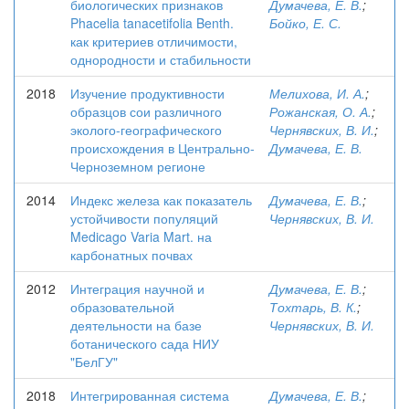
биологических признаков
Думачева, Е. В.
;
Phacelia tanacetifolia Benth.
Бойко, Е. С.
как критериев отличимости,
однородности и стабильности
2018
Изучение продуктивности
Мелихова, И. А.
;
образцов сои различного
Рожанская, О. А.
;
эколого-географического
Чернявских, В. И.
;
происхождения в Центрально-
Думачева, Е. В.
Черноземном регионе
2014
Индекс железа как показатель
Думачева, Е. В.
;
устойчивости популяций
Чернявских, В. И.
Medicago Varia Mart. на
карбонатных почвах
2012
Интеграция научной и
Думачева, Е. В.
;
образовательной
Тохтарь, В. К.
;
деятельности на базе
Чернявских, В. И.
ботанического сада НИУ
"БелГУ"
2018
Интегрированная система
Думачева, Е. В.
;