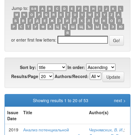
Jump to:
0-9
A
B
C
D
E
F
G
H
I
J
K
L
M
N
O
P
Q
R
S
T
U
V
W
X
Y
Z
А
Б
В
Г
Д
Е
Ж
З
И
Й
К
Л
М
Н
О
П
Р
С
Т
У
Ф
Х
Ц
Ч
Ш
Щ
Ъ
Ы
Ь
Э
Ю
Я
or enter first few letters:
Sort by:
In order:
Results/Page
Authors/Record:
Showing results 1 to 20 of 53
next >
Issue
Title
Author(s)
Date
2019
Анализ потенциальной
Чернявских, В. И.
;