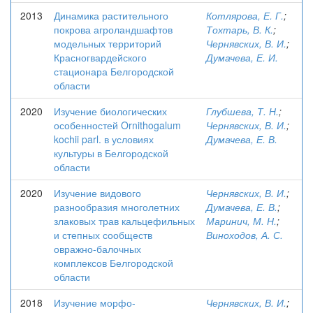
2013
Динамика растительного
Котлярова, Е. Г.
;
покрова агроландшафтов
Тохтарь, В. К.
;
модельных территорий
Чернявских, В. И.
;
Красногвардейского
Думачева, Е. И.
стационара Белгородской
области
2020
Изучение биологических
Глубшева, Т. Н.
;
особенностей Ornithogalum
Чернявских, В. И.
;
kochii parl. в условиях
Думачева, Е. В.
культуры в Белгородской
области
2020
Изучение видового
Чернявских, В. И.
;
разнообразия многолетних
Думачева, Е. В.
;
злаковых трав кальцефильных
Маринич, М. Н.
;
и степных сообществ
Виноходов, А. С.
овражно-балочных
комплексов Белгородской
области
2018
Изучение морфо-
Чернявских, В. И.
;