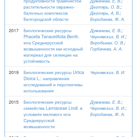
продуктивности травянистой
Думачева, Е. В.
;
растительности овражно-
Дегтярь, О. В.
;
балочных комплексов
Дегтярь, А. В.
;
Белгородской области
Бородаева, Ж. А.
2017
Биологические ресурсы
Думачева, Е. В.
;
Phacelia Tanacetifolia Benth.
Чернявских, В. И.
;
юга Среднерусской
Воробьева, О. В.
;
возвышенности как исходный
Горбачева, А. А.
материал для селекции на
устойчивость
2019
Биологические ресурсы Urtica
Чернявских, В. И.
Dioica L.: направления
исследований и перспективы
использования
2015
Биологические ресурсы
Думачева, Е. В.
;
семейства Lamiaceae Lindl. в
Чернявских, В. И.
;
условиях мелового юга
Бородаева, Ж. А.
Среднерусской
возвышенности