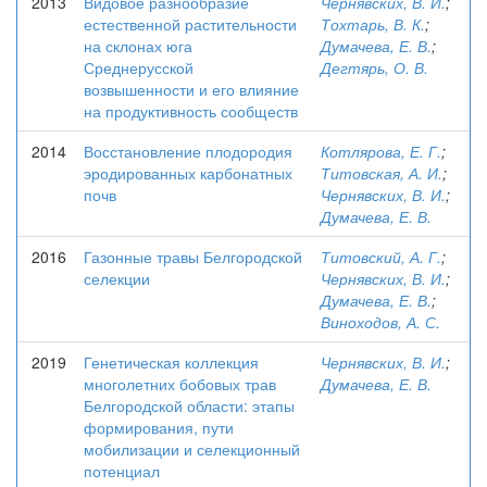
2013
Видовое разнообразие
Чернявских, В. И.
;
естественной растительности
Тохтарь, В. К.
;
на склонах юга
Думачева, Е. В.
;
Среднерусской
Дегтярь, О. В.
возвышенности и его влияние
на продуктивность сообществ
2014
Восстановление плодородия
Котлярова, Е. Г.
;
эродированных карбонатных
Титовская, А. И.
;
почв
Чернявских, В. И.
;
Думачева, Е. В.
2016
Газонные травы Белгородской
Титовский, А. Г.
;
селекции
Чернявских, В. И.
;
Думачева, Е. В.
;
Виноходов, А. С.
2019
Генетическая коллекция
Чернявских, В. И.
;
многолетних бобовых трав
Думачева, Е. В.
Белгородской области: этапы
формирования, пути
мобилизации и селекционный
потенциал