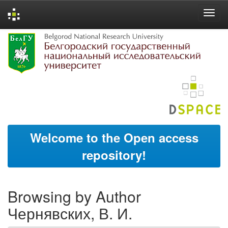
Skip
navigation
Welcome to the Open access
repository!
Browsing by Author
Чернявских, В. И.