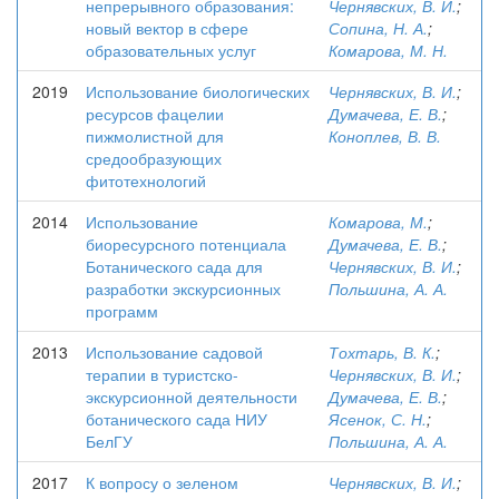
непрерывного образования:
Чернявских, В. И.
;
новый вектор в сфере
Сопина, Н. А.
;
образовательных услуг
Комарова, М. Н.
2019
Использование биологических
Чернявских, В. И.
;
ресурсов фацелии
Думачева, Е. В.
;
пижмолистной для
Коноплев, В. В.
средообразующих
фитотехнологий
2014
Использование
Комарова, М.
;
биоресурсного потенциала
Думачева, Е. В.
;
Ботанического сада для
Чернявских, В. И.
;
разработки экскурсионных
Польшина, А. А.
программ
2013
Использование садовой
Тохтарь, В. К.
;
терапии в туристско-
Чернявских, В. И.
;
экскурсионной деятельности
Думачева, Е. В.
;
ботанического сада НИУ
Ясенок, С. Н.
;
БелГУ
Польшина, А. А.
2017
К вопросу о зеленом
Чернявских, В. И.
;