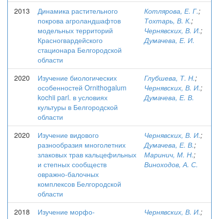
2013
Динамика растительного
Котлярова, Е. Г.
;
покрова агроландшафтов
Тохтарь, В. К.
;
модельных территорий
Чернявских, В. И.
;
Красногвардейского
Думачева, Е. И.
стационара Белгородской
области
2020
Изучение биологических
Глубшева, Т. Н.
;
особенностей Ornithogalum
Чернявских, В. И.
;
kochii parl. в условиях
Думачева, Е. В.
культуры в Белгородской
области
2020
Изучение видового
Чернявских, В. И.
;
разнообразия многолетних
Думачева, Е. В.
;
злаковых трав кальцефильных
Маринич, М. Н.
;
и степных сообществ
Виноходов, А. С.
овражно-балочных
комплексов Белгородской
области
2018
Изучение морфо-
Чернявских, В. И.
;