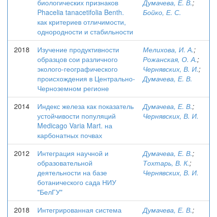
биологических признаков
Думачева, Е. В.
;
Phacelia tanacetifolia Benth.
Бойко, Е. С.
как критериев отличимости,
однородности и стабильности
2018
Изучение продуктивности
Мелихова, И. А.
;
образцов сои различного
Рожанская, О. А.
;
эколого-географического
Чернявских, В. И.
;
происхождения в Центрально-
Думачева, Е. В.
Черноземном регионе
2014
Индекс железа как показатель
Думачева, Е. В.
;
устойчивости популяций
Чернявских, В. И.
Medicago Varia Mart. на
карбонатных почвах
2012
Интеграция научной и
Думачева, Е. В.
;
образовательной
Тохтарь, В. К.
;
деятельности на базе
Чернявских, В. И.
ботанического сада НИУ
"БелГУ"
2018
Интегрированная система
Думачева, Е. В.
;