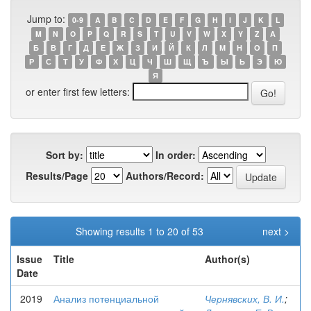
Jump to:
0-9
A
B
C
D
E
F
G
H
I
J
K
L
M
N
O
P
Q
R
S
T
U
V
W
X
Y
Z
А
Б
В
Г
Д
Е
Ж
З
И
Й
К
Л
М
Н
О
П
Р
С
Т
У
Ф
Х
Ц
Ч
Ш
Щ
Ъ
Ы
Ь
Э
Ю
Я
or enter first few letters:
Sort by:
In order:
Results/Page
Authors/Record:
Showing results 1 to 20 of 53
next >
Issue
Title
Author(s)
Date
2019
Анализ потенциальной
Чернявских, В. И.
;