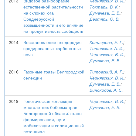
2013
Видовое разнообразие
Чернявских, В. И.
;
естественной растительности
Тохтарь, В. К.
;
на склонах юга
Думачева, Е. В.
;
Среднерусской
Дегтярь, О. В.
возвышенности и его влияние
на продуктивность сообществ
2014
Восстановление плодородия
Котлярова, Е. Г.
;
эродированных карбонатных
Титовская, А. И.
;
почв
Чернявских, В. И.
;
Думачева, Е. В.
2016
Газонные травы Белгородской
Титовский, А. Г.
;
селекции
Чернявских, В. И.
;
Думачева, Е. В.
;
Виноходов, А. С.
2019
Генетическая коллекция
Чернявских, В. И.
;
многолетних бобовых трав
Думачева, Е. В.
Белгородской области: этапы
формирования, пути
мобилизации и селекционный
потенциал