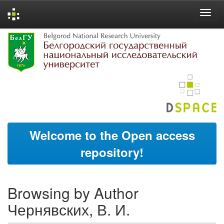
Skip
navigation
Welcome to the Open access
repository!
Browsing by Author
Чернявских, В. И.