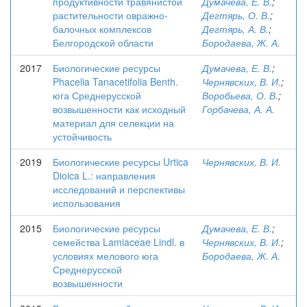
продуктивности травянистой
Думачева, Е. В.
;
растительности овражно-
Дегтярь, О. В.
;
балочных комплексов
Дегтярь, А. В.
;
Белгородской области
Бородаева, Ж. А.
2017
Биологические ресурсы
Думачева, Е. В.
;
Phacelia Tanacetifolia Benth.
Чернявских, В. И.
;
юга Среднерусской
Воробьева, О. В.
;
возвышенности как исходный
Горбачева, А. А.
материал для селекции на
устойчивость
2019
Биологические ресурсы Urtica
Чернявских, В. И.
Dioica L.: направления
исследований и перспективы
использования
2015
Биологические ресурсы
Думачева, Е. В.
;
семейства Lamiaceae Lindl. в
Чернявских, В. И.
;
условиях мелового юга
Бородаева, Ж. А.
Среднерусской
возвышенности