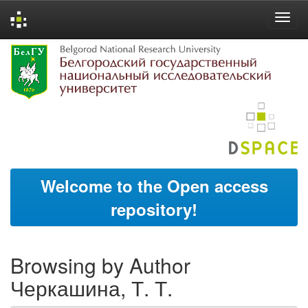
Skip
navigation
Welcome to the Open access
repository!
Browsing by Author
Черкашина, Т. Т.