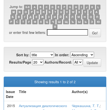
Jump to:
0-9
A
B
C
D
E
F
G
H
I
J
K
L
M
N
O
P
Q
R
S
T
U
V
W
X
Y
Z
А
Б
В
Г
Д
Е
Ж
З
И
Й
К
Л
М
Н
О
П
Р
С
Т
У
Ф
Х
Ц
Ч
Ш
Щ
Ъ
Ы
Ь
Э
Ю
Я
or enter first few letters:
Sort by:
In order:
Results/Page
Authors/Record:
Showing results 1 to 2 of 2
Issue
Title
Author(s)
Date
2015
Актуализация диалогического
Черкашина, Т. Т.
;