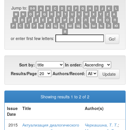
Jump to:
0-9
A
B
C
D
E
F
G
H
I
J
K
L
M
N
O
P
Q
R
S
T
U
V
W
X
Y
Z
А
Б
В
Г
Д
Е
Ж
З
И
Й
К
Л
М
Н
О
П
Р
С
Т
У
Ф
Х
Ц
Ч
Ш
Щ
Ъ
Ы
Ь
Э
Ю
Я
or enter first few letters:
Sort by:
In order:
Results/Page
Authors/Record:
Showing results 1 to 2 of 2
Issue
Title
Author(s)
Date
2015
Актуализация диалогического
Черкашина, Т. Т.
;