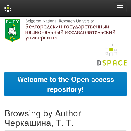
Skip
navigation
Welcome to the Open access
repository!
Browsing by Author
Черкашина, Т. Т.